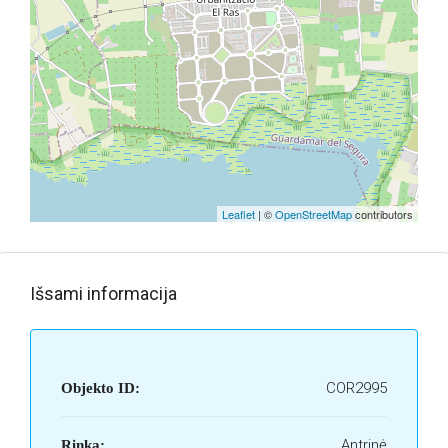
Leaflet
| ©
OpenStreetMap
contributors
Išsami informacija
COR2995
Objekto ID:
Antrinė
Rinka: