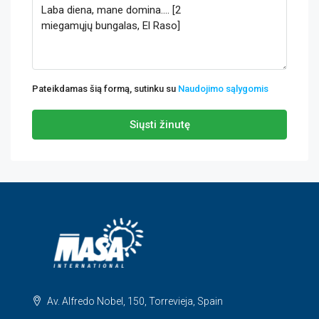
Pateikdamas šią formą, sutinku su
Naudojimo sąlygomis
Siųsti žinutę
Av. Alfredo Nobel, 150, Torrevieja, Spain