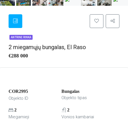
ANTRINĖ RINKA
2 miegamųjų bungalas, El Raso
€288 000
COR2995
Bungalas
Objekto tipas
Objekto ID
2
2
Miegamieji
Vonios kambariai