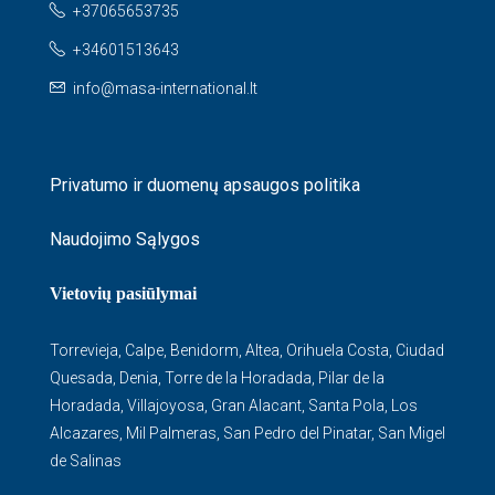
+37065653735
+34601513643
info@masa-international.lt
Privatumo ir duomenų apsaugos politika
Naudojimo Sąlygos
Vietovių pasiūlymai
Torrevieja
,
Calpe
,
Benidorm
,
Altea
,
Orihuela Costa
,
Ciudad
Quesada
,
Denia
,
Torre de la Horadada
,
Pilar de la
Horadada
,
Villajoyosa
,
Gran Alacant
,
Santa Pola
,
Los
Alcazares
,
Mil Palmeras
,
San Pedro del Pinatar
,
San Migel
de Salinas