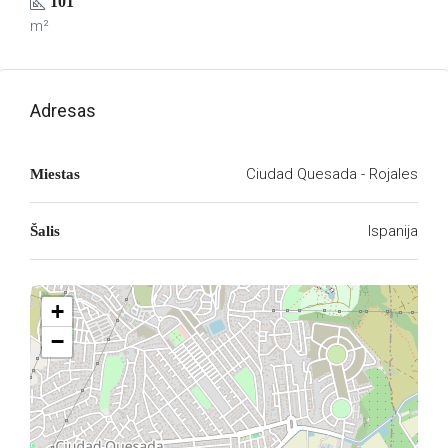
101
m²
Adresas
Ciudad Quesada - Rojales
Miestas
Ispanija
Šalis
+
−