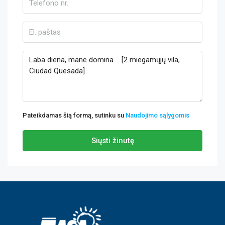
Pateikdamas šią formą, sutinku su
Naudojimo sąlygomis
Siųsti žinutę