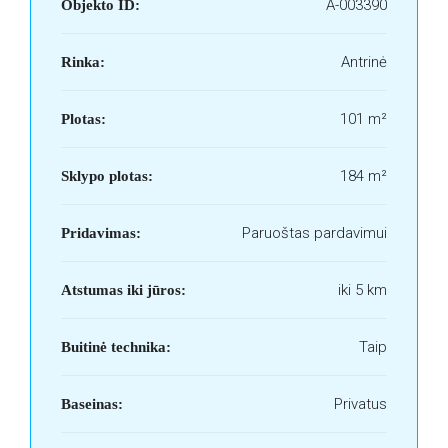
A-003390
Objekto ID:
Antrinė
Rinka:
101 m²
Plotas:
184 m²
Sklypo plotas:
Paruoštas pardavimui
Pridavimas:
iki 5 km
Atstumas iki jūros:
Taip
Buitinė technika:
Privatus
Baseinas: