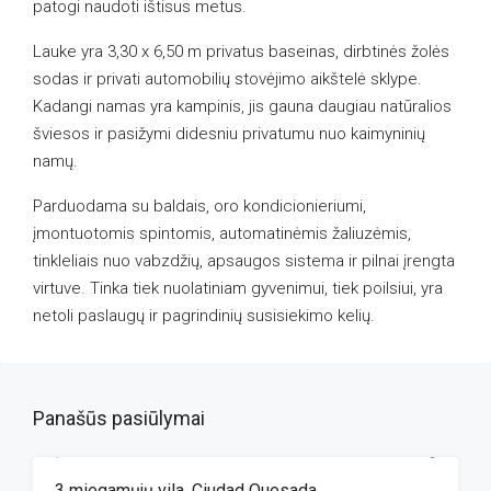
patogi naudoti ištisus metus.
Lauke yra 3,30 x 6,50 m privatus baseinas, dirbtinės žolės
sodas ir privati automobilių stovėjimo aikštelė sklype.
Kadangi namas yra kampinis, jis gauna daugiau natūralios
šviesos ir pasižymi didesniu privatumu nuo kaimyninių
namų.
Parduodama su baldais, oro kondicionieriumi,
įmontuotomis spintomis, automatinėmis žaliuzėmis,
tinkleliais nuo vabzdžių, apsaugos sistema ir pilnai įrengta
virtuve. Tinka tiek nuolatiniam gyvenimui, tiek poilsiui, yra
netoli paslaugų ir pagrindinių susisiekimo kelių.
Panašūs pasiūlymai
3 miegamųjų vila, Ciudad Quesada
ANTRINĖ RINKA