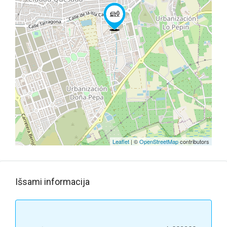
Leaflet
| ©
OpenStreetMap
contributors
Išsami informacija