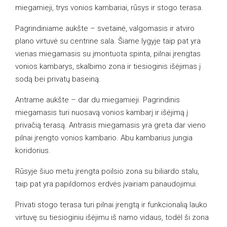
miegamieji, trys vonios kambariai, rūsys ir stogo terasa.
Pagrindiniame aukšte – svetainė, valgomasis ir atviro
plano virtuvė su centrine sala. Šiame lygyje taip pat yra
vienas miegamasis su įmontuota spinta, pilnai įrengtas
vonios kambarys, skalbimo zona ir tiesioginis išėjimas į
sodą bei privatų baseiną.
Antrame aukšte – dar du miegamieji. Pagrindinis
miegamasis turi nuosavą vonios kambarį ir išėjimą į
privačią terasą. Antrasis miegamasis yra greta dar vieno
pilnai įrengto vonios kambario. Abu kambarius jungia
koridorius.
Rūsyje šiuo metu įrengta poilsio zona su biliardo stalu,
taip pat yra papildomos erdvės įvairiam panaudojimui.
Privati stogo terasa turi pilnai įrengtą ir funkcionalią lauko
virtuvę su tiesioginiu išėjimu iš namo vidaus, todėl ši zona