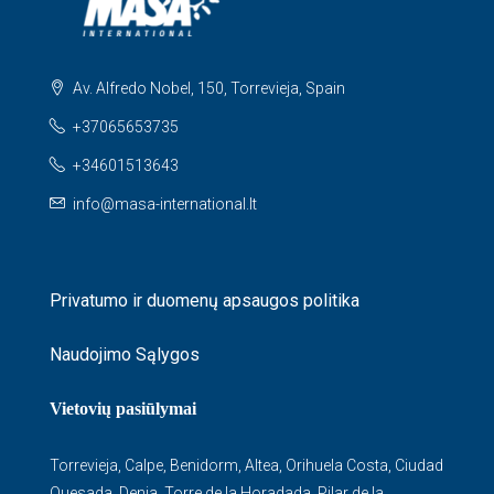
Av. Alfredo Nobel, 150, Torrevieja, Spain
+37065653735
+34601513643
info@masa-international.lt
Privatumo ir duomenų apsaugos politika
Naudojimo Sąlygos
Vietovių pasiūlymai
Torrevieja
,
Calpe
,
Benidorm
,
Altea
,
Orihuela Costa
,
Ciudad
Quesada
,
Denia
,
Torre de la Horadada
,
Pilar de la