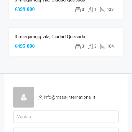
€399 000
3
1
133
3 miegamųjų vila, Ciudad Quesada
ANTRINĖ RINKA
€495 000
3
3
104
info@masa-international.lt