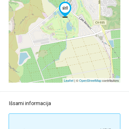
Leaflet
| ©
OpenStreetMap
contributors
Išsami informacija