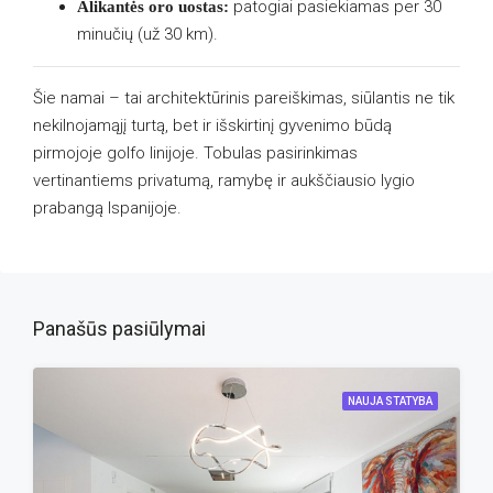
patogiai pasiekiamas per 30
Alikantės oro uostas:
minučių (už 30 km).
Šie namai – tai architektūrinis pareiškimas, siūlantis ne tik
nekilnojamąjį turtą, bet ir išskirtinį gyvenimo būdą
pirmojoje golfo linijoje. Tobulas pasirinkimas
vertinantiems privatumą, ramybę ir aukščiausio lygio
prabangą Ispanijoje.
Panašūs pasiūlymai
NAUJA STATYBA