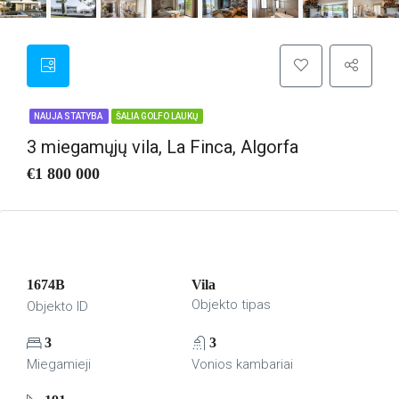
NAUJA STATYBA
ŠALIA GOLFO LAUKŲ
3 miegamųjų vila, La Finca, Algorfa
€1 800 000
1674B
Vila
Objekto tipas
Objekto ID
3
3
Miegamieji
Vonios kambariai