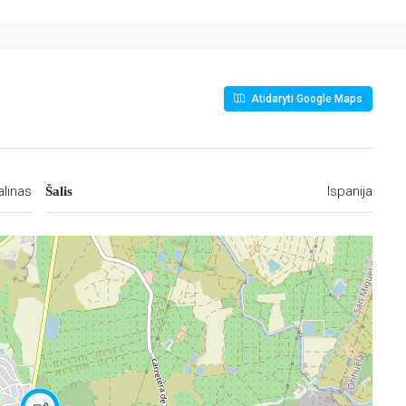
Atidaryti Google Maps
linas
Ispanija
Šalis