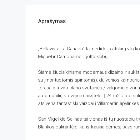
Aprašymas
„Bellavista La Canada“ tai nedidelis atskirų vilų 
Miguel ir Campoamor golfo klubų.
Šiame šiuolaikiniame modernaus dizaino ir aukšto
su įmontuotomis spintomis), du vonios kambariai, v
terasą ir atviro plano svetainės / valgomojo zona,
automobilių stovėjimo aikštele. Į 74 m2 ploto solia
atsiveria fantastiški vaizdai į Villamartin apylinkes
San Migel de Salinas tai vienas iš tų nuostabių tr
Blankos pakrantėje, kuris traukia dėmesį savo ram