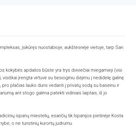
kompleksas, įsikūręs nuostabioje, aukštesnėje vietoje, tarp San
s kokybės apdailos būste yra trys dviviečiai miegamieji (visi
isiškai įrengta virtuvė su tiesioginiu išėjimu į nedidelę galinę
 pro plačias lauko duris vedanti į privatų sodą su baseinu ir
riumą ant stogo galima patekti vidiniais laiptais, iš jo
.
adicinių ispanų miestelių, esančių tik Ispanijos pietinėje Kosta
ybe, o ne turistinių kurortų judrumu.