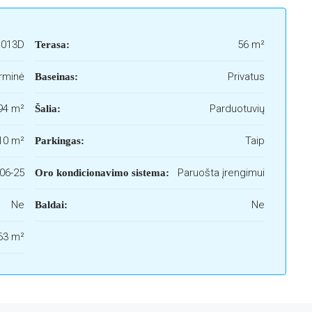
1013D
56 m²
Terasa:
rminė
Privatus
Baseinas:
94 m²
Parduotuvių
Šalia:
10 m²
Taip
Parkingas:
06-25
Paruošta įrengimui
Oro kondicionavimo sistema:
Ne
Ne
Baldai:
63 m²