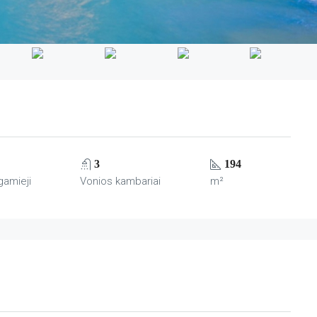
3
194
gamieji
Vonios kambariai
m²