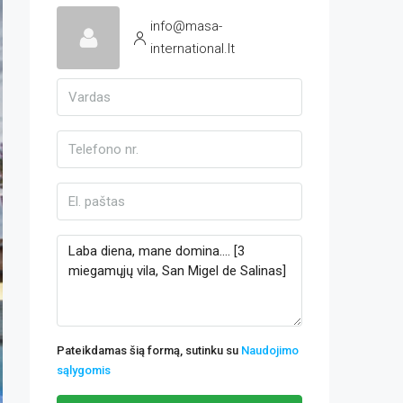
info@masa-
international.lt
Pateikdamas šią formą, sutinku su
Naudojimo
sąlygomis