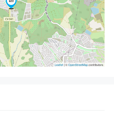
Leaflet
| ©
OpenStreetMap
contributors