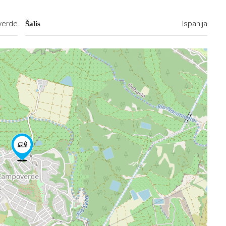
verde
Ispanija
Šalis