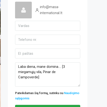
info@masa-
international.lt
Pateikdamas šią formą, sutinku su
Naudojimo
sąlygomis