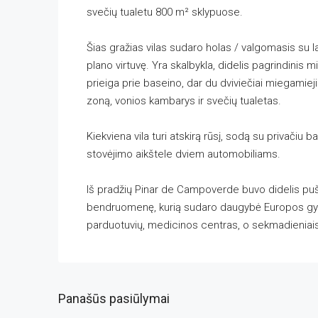
svečių tualetu 800 m² sklypuose.
Šias gražias vilas sudaro holas / valgomasis su l
plano virtuvę. Yra skalbykla, didelis pagrindini
prieiga prie baseino, dar du dviviečiai miegamiej
zoną, vonios kambarys ir svečių tualetas.
Kiekviena vila turi atskirą rūsį, sodą su privačiu 
stovėjimo aikštele dviem automobiliams.
Iš pradžių Pinar de Campoverde buvo didelis pušy
bendruomenę, kurią sudaro daugybė Europos gyven
parduotuvių, medicinos centras, o sekmadieniais
Panašūs pasiūlymai