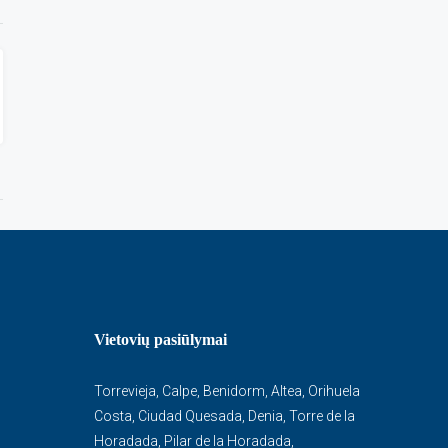
Vietovių pasiūlymai
Torrevieja
,
Calpe
,
Benidorm
,
Altea
,
Orihuela
Costa
,
Ciudad Quesada
,
Denia
,
Torre de la
Horadada
,
Pilar de la Horadada
,