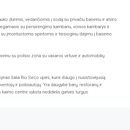
auko durimis, vedančiomis į sodą su privačiu baseinu ir atviro
s miegamasis su persirengimo kambariu, vonios kambarys ir
i su įmontuotomis spintomis ir tiesioginiu išėjimu į baseino
baseinu su poilsio zona su vasaros virtuve ir automobilių
nas šalia Rio Seco upės, kuris išaugo į nusistovėjusią
tojų ir poilsiautojų. Yra daugybė barų, restoranų ir
 kaimo centre vyksta nedidelis gatvės turgus.