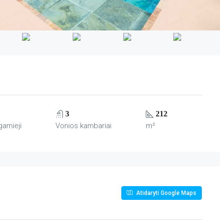
3
212
gamieji
Vonios kambariai
m²
Atidaryti Google Maps