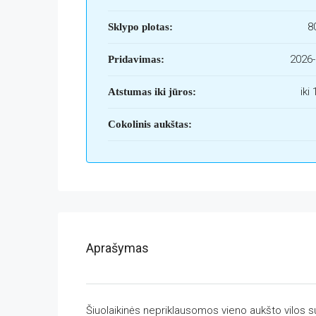
8
Sklypo plotas:
2026-
Pridavimas:
iki
Atstumas iki jūros:
Cokolinis aukštas:
Aprašymas
Šiuolaikinės nepriklausomos vieno aukšto vilos su