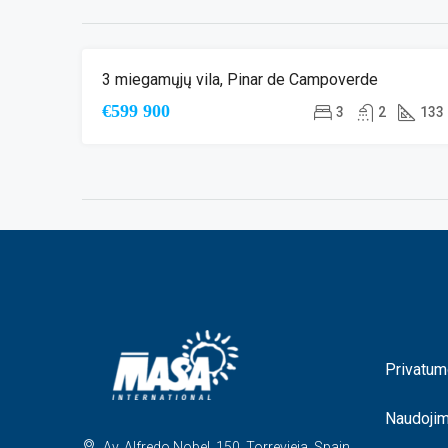
3 miegamųjų vila, Pinar de Campoverde
NAUJA STATYB
€599 900
3
2
133
Privatum
Naudoji
Av. Alfredo Nobel, 150, Torrevieja, Spain