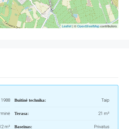
Leaflet
| ©
OpenStreetMap
contributors
1988
Taip
Buitinė technika:
rminė
21 m²
Terasa:
12 m²
Privatus
Baseinas: