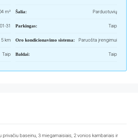
04 m²
Parduotuvių
Šalia:
01-31
Taip
Parkingas:
 15 km
Paruošta įrengimui
Oro kondicionavimo sistema:
Taip
Taip
Baldai:
 privačiu baseinu, 3 miegamaisiais, 2 vonios kambariais ir