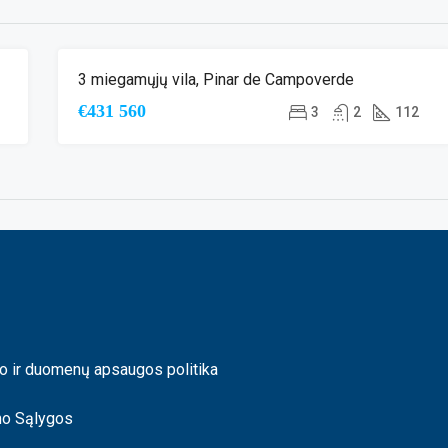
3 miegamųjų vila, Pinar de Campoverde
A
NAUJA STATYBA
€431 560
3
2
112
o ir duomenų apsaugos politika
mo Sąlygos