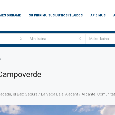
 MES DIRBAME
SU PIRKIMU SUSIJUSIOS IŠLAIDOS
APIE MUS
Min. kaina
Maks. kaina
e
e Campoverde
oradada, el Baix Segura / La Vega Baja, Alacant / Alicante, Comunita