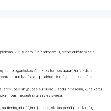
leksas, kurį sudaro 2 ir 3 miegamųjų vieno aukšto vilos su
inijos ir elegantiškos išlenktos formos apibrėžia šio dizaino
osferą, kuri kviečia atsipalaiduoti ir mėgautis tik oazėmis.
iusi erdviuose sklypuose su privačiu sodu ir baseinu, kurie kartu
uke ir pasimėgauti šilta saulės šviesa.
u tiesioginiu išėjimu į kalnus, skirtus pėsčiųjų ir dviračių