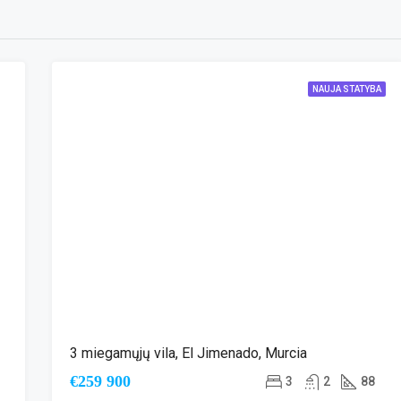
A
NAUJA STATYBA
3 miegamųjų vila, El Jimenado, Murcia
€259 900
3
2
88