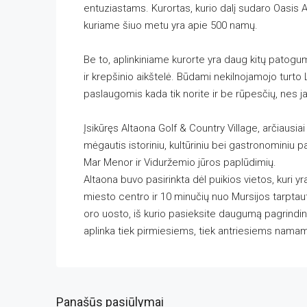
entuziastams. Kurortas, kurio dalį sudaro Oasis 
kuriame šiuo metu yra apie 500 namų.
Be to, aplinkiniame kurorte yra daug kitų patogum
ir krepšinio aikštelė. Būdami nekilnojamojo turto
paslaugomis kada tik norite ir be rūpesčių, nes j
Įsikūręs Altaona Golf & Country Village, arčiausia
mėgautis istoriniu, kultūriniu bei gastronominiu 
Mar Menor ir Viduržemio jūros paplūdimių.
Altaona buvo pasirinkta dėl puikios vietos, kuri y
miesto centro ir 10 minučių nuo Mursijos tarptaut
oro uosto, iš kurio pasieksite daugumą pagrindini
aplinka tiek pirmiesiems, tiek antriesiems nama
Panašūs pasiūlymai