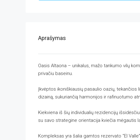
Aprašymas
Oasis Altaona – unikalus, mažo tankumo vilų komp
privačiu baseinu.
Įkvėptos ikoniškiausių pasaulio oazių, tekančios l
dizainą, sukuriančią harmonijos ir rafinuotumo atm
Kiekviena iš šių individualių rezidencijų išsidėsč
su savo strategine orientacija kviečia mėgautis la
Kompleksas yra šalia gamtos rezervato “El Valle”, s