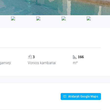
3
166
gamieji
Vonios kambariai
m²
Atidaryti Google Maps