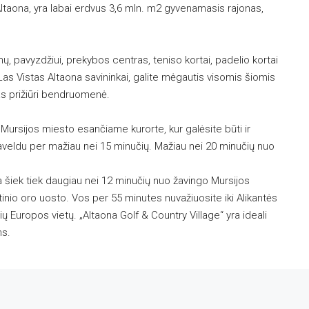
Altaona, yra labai erdvus 3,6 mln. m2 gyvenamasis rajonas,
ų, pavyzdžiui, prekybos centras, teniso kortai, padelio kortai
 Las Vistas Altaona savininkai, galite mėgautis visomis šiomis
as prižiūri bendruomenė.
i Mursijos miesto esančiame kurorte, kur galėsite būti ir
paveldu per mažiau nei 15 minučių. Mažiau nei 20 minučių nuo
ra šiek tiek daugiau nei 12 minučių nuo žavingo Mursijos
inio oro uosto. Vos per 55 minutes nuvažiuosite iki Alikantės
ų Europos vietų. „Altaona Golf & Country Village“ yra ideali
ms.