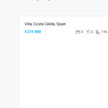
Villa, Costa Cálida, Spain
NAUJA STATYB
€519 000
3
2
116