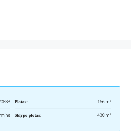
2088B
166 m²
Plotas:
rminė
438 m²
Sklypo plotas: