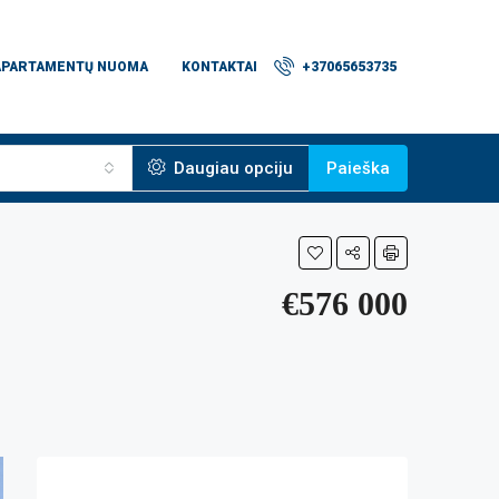
APARTAMENTŲ NUOMA
KONTAKTAI
+37065653735
Daugiau opciju
Paieška
€576 000