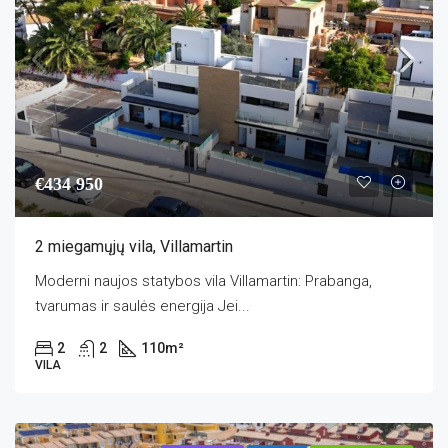
€434 950
2 miegamųjų vila, Villamartin
Moderni naujos statybos vila Villamartin: Prabanga,
tvarumas ir saulės energija Jei...
2
2
110
m²
VILA