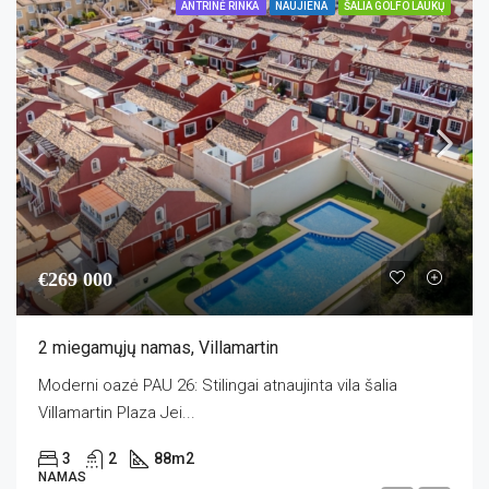
ANTRINĖ RINKA
NAUJIENA
ŠALIA GOLFO LAUKŲ
€269 000
2 miegamųjų namas, Villamartin
Moderni oazė PAU 26: Stilingai atnaujinta vila šalia
Villamartin Plaza Jei...
3
2
88
m2
NAMAS