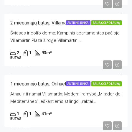
€159 900
2 miegamųjų butas, Villamartin
ANTRINĖ RINKA
ŠALIA GOLFO LAUKŲ
Šviesos ir golfo dermė: Kampinis apartamentas pačioje
Villamartín Plaza širdyje Villamartín...
2
1
93
m²
BUTAS
€115 000
1 miegamojo butas, Orihuela Costa
ANTRINĖ RINKA
ŠALIA GOLFO LAUKŲ
Atnaujinti namai Villamartín: Moderni ramybė „Mirador del
Mediterráneo“ Ieškantiems stilingo, „raktai...
1
1
41
m²
BUTAS
€210 000