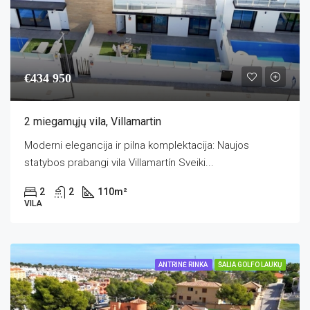
€434 950
2 miegamųjų vila, Villamartin
Moderni elegancija ir pilna komplektacija: Naujos
statybos prabangi vila Villamartín Sveiki...
2
2
110
m²
VILA
ANTRINĖ RINKA
ŠALIA GOLFO LAUKŲ