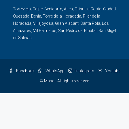
Torrevieja
,
Calpe
,
Benidorm
,
Altea
,
Orihuela Costa
,
Ciudad
Quesada
,
Denia
,
Torre de la Horadada
,
Pilar de la
Horadada
,
Villajoyosa
,
Gran Alacant
,
Santa Pola
,
Los
Alcazares
,
Mil Palmeras
,
San Pedro del Pinatar
,
San Migel
de Salinas
Facebook
WhatsApp
Instagram
Youtube
© Masa - All rights reserved