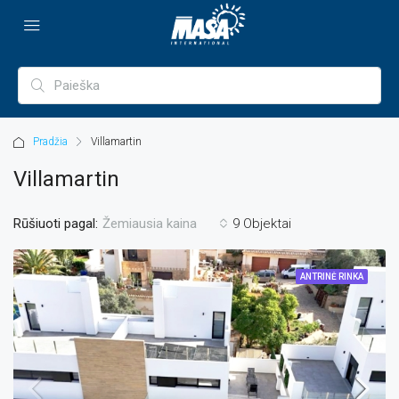
Pradžia
Villamartin
Villamartin
Rūšiuoti pagal:
9 Objektai
Žemiausia kaina
ANTRINĖ RINKA