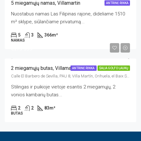
5 miegamųjų namas, Villamartin
ANTRINĖ RINKA
Nuostabus namas Las Filipinas rajone, dideliame 1510
m² sklype, siūlančiame privatumą...
5
3
366
m²
NAMAS
€179 999
2 miegamųjų butas, Villamartin
ANTRINĖ RINKA
ŠALIA GOLFO LAUKŲ
Calle El Barbero de Sevilla, PAU 8, Villa Martín, Orihuela, el Baix Segura / La Vega Baja, Alacant / Alicante, Comunitat Valenciana, 03189, España
Stilingas ir puikioje vietoje esantis 2 miegamųjų, 2
vonios kambarių butas...
2
2
83
m²
BUTAS