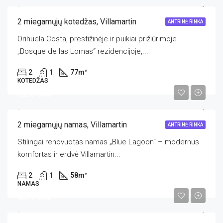
2 miegamųjų kotedžas, Villamartin
ANTRINĖ RINKA
Orihuela Costa, prestižinėje ir puikiai prižiūrimoje
„Bosque de las Lomas“ rezidencijoje,...
2
1
77
m²
KOTEDŽAS
€199 000
2 miegamųjų namas, Villamartin
ANTRINĖ RINKA
Stilingai renovuotas namas „Blue Lagoon“ – modernus
komfortas ir erdvė Villamartin...
2
1
58
m²
NAMAS
€670 000