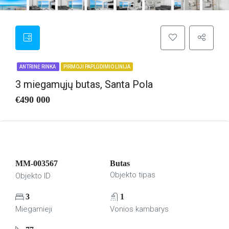
ANTRINĖ RINKA
PIRMOJI PAPLŪDIMIO LINIJA
3 miegamųjų butas, Santa Pola
€490 000
MM-003567
Butas
Objekto tipas
Objekto ID
3
1
Miegamieji
Vonios kambarys