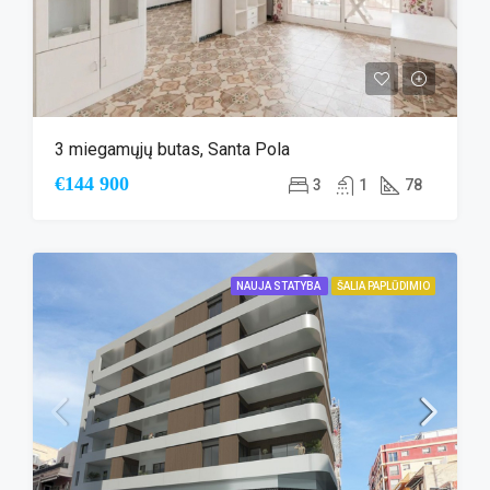
3 miegamųjų butas, Santa Pola
€144 900
3
1
78
NAUJA STATYBA
ŠALIA PAPLŪDIMIO