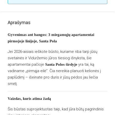
Aprašymas
Gyvenimas ant bangos: 3 miegamųjų apartamentai
pirmojoje linijoje, Santa Pola
Jei 2026-aisiais ieškote būsto, kuriame riba tarp jūsų
svetainės ir Viduržemio jūros tiesiog išnyksta, šie
apartamentai pačioje
yra tai, ką
Santa Polos širdyje
vadiname „pirmąja eilė“. Čia nereikia planuoti kelionės į
paplūdimį – išeinate pro duris ir jūsų pėdos jau liečia
smėlį.
Vaizdas, kuris atima žadą
Šis būstas suprojektuotas taip, kad jūra būtų pagrindinis