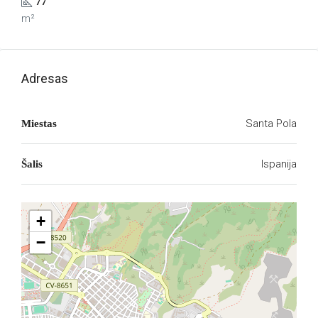
77
m²
Adresas
Santa Pola
Miestas
Ispanija
Šalis
+
−