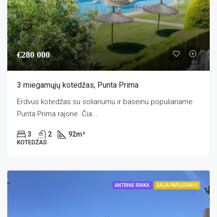
€280 000
3 miegamųjų kotedžas, Punta Prima
Erdvus kotedžas su soliariumu ir baseinu populiariame
Punta Prima rajone. Čia...
3
2
92
m²
KOTEDŽAS
ANTRINĖ RINKA
ŠALIA PAPLŪDIMIO