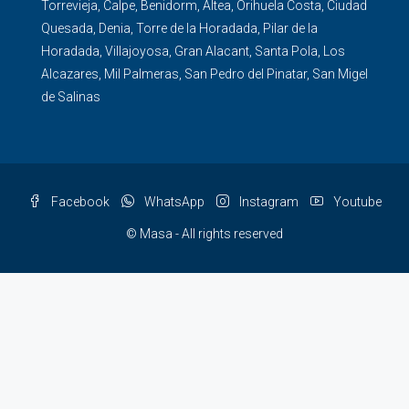
Torrevieja
,
Calpe
,
Benidorm
,
Altea
,
Orihuela Costa
,
Ciudad
Quesada
,
Denia
,
Torre de la Horadada
,
Pilar de la
Horadada
,
Villajoyosa
,
Gran Alacant
,
Santa Pola
,
Los
Alcazares
,
Mil Palmeras
,
San Pedro del Pinatar
,
San Migel
de Salinas
Facebook
WhatsApp
Instagram
Youtube
© Masa - All rights reserved