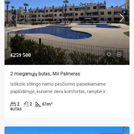
€259 500
2 miegamųjų butas, Mil Palmeras
Ieškote stilingo namo pėsčiomis pasiekiamame
paplūdimyje, kuriame dera komfortas, ramybė ir...
2
2
61
m²
BUTAS