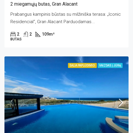
2 miegamųjų butas, Gran Alacant
Prabangus kampinis būstas su milžiniška terasa: „Iconic
Residencial“, Gran Alacant Parduodamas...
2
2
109
m²
BUTAS
ŠALIA PAPLŪDIMIO
VAIZDAS Į JŪRĄ