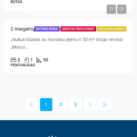
BUTAS
€239 900
2 miegamųjų penthausas, La Zenia
ANTRINĖ RINKA
KARŠTAS PASIŪLYMAS
ŠALIA PAPLŪDIMIO
Jaukus būstas su nuosavu įėjimu ir 50 m² stogo terasa:
„Marco...
2
1
50
PENTHAUSAS
1
2
3