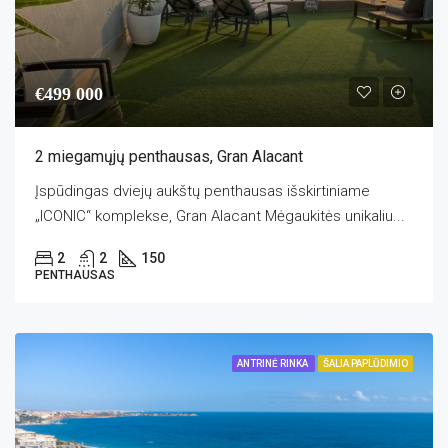
€499 000
2 miegamųjų penthausas, Gran Alacant
Įspūdingas dviejų aukštų penthausas išskirtiniame
„ICONIC“ komplekse, Gran Alacant Mėgaukitės unikaliu...
2
2
150
PENTHAUSAS
ANTRINĖ RINKA
ŠALIA PAPLŪDIMIO