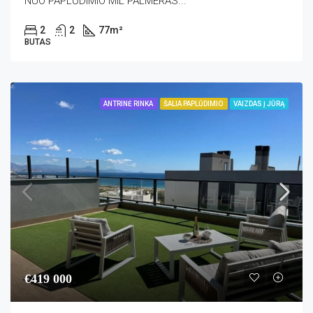
NUO PAPLŪDIMIO MIL PALMERAS...
2
2
77
m²
BUTAS
ANTRINĖ RINKA
ŠALIA PAPLŪDIMIO
VAIZDAS Į JŪRĄ
€419 000