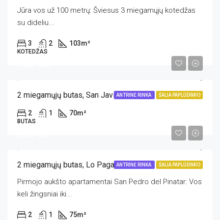
Jūra vos už 100 metrų: Šviesus 3 miegamųjų kotedžas
su dideliu...
3
2
103
m²
KOTEDŽAS
€160 000
2 miegamųjų butas, San Javier
ANTRINĖ RINKA
ŠALIA PAPLŪDIMIO
2
1
70
m²
BUTAS
€150 000
2 miegamųjų butas, Lo Pagan
ANTRINĖ RINKA
ŠALIA PAPLŪDIMIO
Pirmojo aukšto apartamentai San Pedro del Pinatar: Vos
keli žingsniai iki...
2
1
75
m²