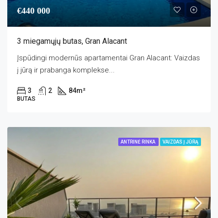
€440 000
3 miegamųjų butas, Gran Alacant
Įspūdingi modernūs apartamentai Gran Alacant: Vaizdas
į jūrą ir prabanga komplekse...
3
2
84
m²
BUTAS
ANTRINĖ RINKA
VAIZDAS Į JŪRĄ