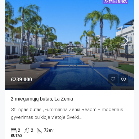
ANTRINĖ RINKA
€239 000
2 miegamųjų butas, La Zenia
Stilingas butas „Euromarina Zenia Beach“ – modernus
gyvenimas puikioje vietoje Sveiki...
2
2
73
m²
BUTAS