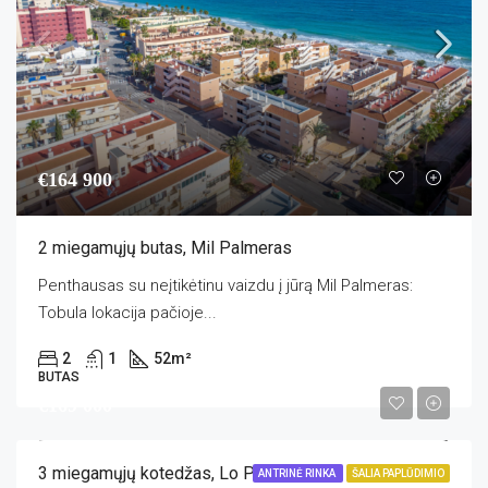
€164 900
2 miegamųjų butas, Mil Palmeras
Penthausas su neįtikėtinu vaizdu į jūrą Mil Palmeras:
Tobula lokacija pačioje...
2
1
52
m²
BUTAS
€169 000
3 miegamųjų kotedžas, Lo Pagan
ANTRINĖ RINKA
ŠALIA PAPLŪDIMIO