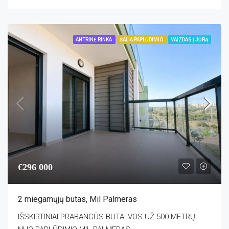
ANTRINĖ RINKA
ŠALIA PAPLŪDIMIO
VAIZDAS Į JŪRĄ
€296 000
2 miegamųjų butas, Mil Palmeras
IŠSKIRTINIAI PRABANGŪS BUTAI VOS UŽ 500 METRŲ