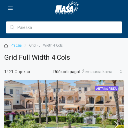
Pradžia
Grid Full Width 4 Cols
Grid Full Width 4 Cols
1421 Objektai
Rūšiuoti pagal:
Žemiausia kaina
ANTRINĖ RINKA